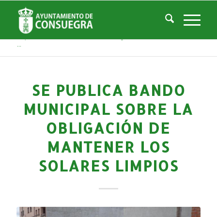
Noticias
Usted está aquí:
Inicio
/
Noticias
/
La Ciudad
/
Noticias
/
Noticias-Actualidad
/
Se publica BANDO MUNICIPAL sobre la obligación de mantener los solares
...
SE PUBLICA BANDO
MUNICIPAL SOBRE LA
OBLIGACIÓN DE
MANTENER LOS
SOLARES LIMPIOS