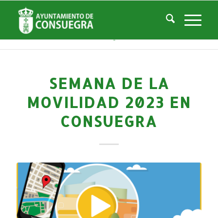
Noticias
Usted está aquí:
Inicio
/
Noticias
/
Áreas Municipales
/
Cultura
/
Actividades culturales y educativas
/
Semana de la Movilidad 2023 en Consuegra
SEMANA DE LA
MOVILIDAD 2023 EN
CONSUEGRA