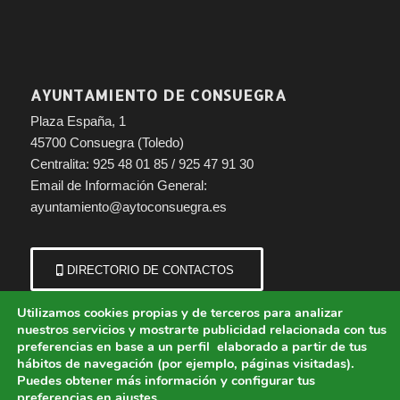
AYUNTAMIENTO DE CONSUEGRA
Plaza España, 1
45700 Consuegra (Toledo)
Centralita: 925 48 01 85 / 925 47 91 30
Email de Información General:
ayuntamiento@aytoconsuegra.es
DIRECTORIO DE CONTACTOS
Utilizamos cookies propias y de terceros para analizar
nuestros servicios y mostrarte publicidad relacionada con tus
preferencias en base a un perfil elaborado a partir de tus
hábitos de navegación (por ejemplo, páginas visitadas).
Puedes obtener más información y configurar tus
preferencias en
ajustes
.
© Copyright - Ayuntamiento de Consuegra (Toledo) | Portal municipal.