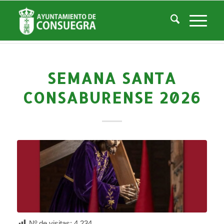
Noticias
Usted está aquí:
Inicio
/
Noticias
/
Áreas Municipales
/
Cultura
/
Actividades culturales y educativas
/
Semana Santa Consaburense 2026
SEMANA SANTA
CONSABURENSE 2026
Nº de visitas:
4.234