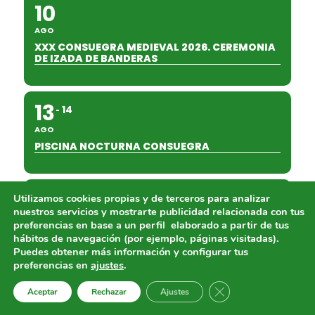
10
AGO
XXX CONSUEGRA MEDIEVAL 2026. CEREMONIA
DE IZADA DE BANDERAS
13
14
AGO
PISCINA NOCTURNA CONSUEGRA
14
15
Utilizamos cookies propias y de terceros para analizar
nuestros servicios y mostrarte publicidad relacionada con tus
AGO
preferencias en base a un perfil elaborado a partir de tus
XXX CONSUEGRA MEDIEVAL 2026: AS-
hábitos de navegación (por ejemplo, páginas visitadas).
SATRANY-EL JUEGO DE LOS EJÉRCITOS.
Puedes obtener más información y configurar tus
preferencias en
ajustes
.
Cerrar el banner de 
29
Aceptar
Rechazar
Ajustes