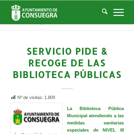
Noticias
Usted está aquí:
Inicio
/
Noticias
/
Áreas Municipales
/
Cultura
/
Biblioteca Pública Municipal
/
Actividades Biblioteca
/
Servicio Pide & Recoge de las Biblioteca Públicas
SERVICIO PIDE &
RECOGE DE LAS
BIBLIOTECA PÚBLICAS
Nº de visitas:
1.809
La Biblioteca Pública
Municipal atendiendo a las
medidas sanitarias
especiales de
NIVEL III