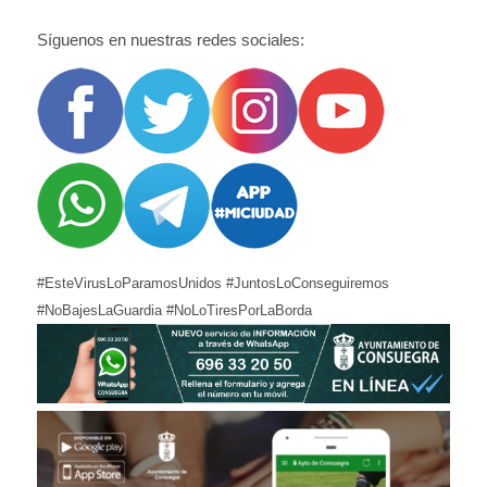
Síguenos en nuestras redes sociales:
#EsteVirusLoParamosUnidos #JuntosLoConseguiremos
#NoBajesLaGuardia #NoLoTiresPorLaBorda