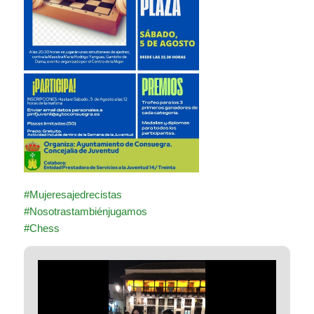
#Mujeresajedrecistas
#Nosotrastambiénjugamos
#Chess