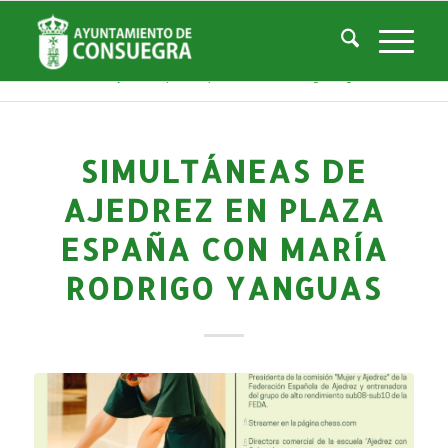
Noticias
Usted está aquí:
Inicio
/
Noticias
/
Áreas Municipales
/
Servicios Sociales
/
Centro de la Mujer
/
Actividades Centro Mujer
/
Simultáneas de Ajedrez en plaza España con María Rodrigo Yanguas
SIMULTÁNEAS DE
AJEDREZ EN PLAZA
ESPAÑA CON MARÍA
RODRIGO YANGUAS