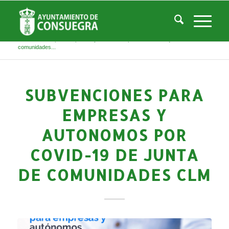
Noticias
Usted está aquí:
Inicio
/
Noticias
/
Áreas Municipales
/
Empleo y Desarrollo
/
Noticias Empresas y Desarrollo Local
/
Subvenciones para empresas y autonomos por Covid-19 de junta de
comunidades...
SUBVENCIONES PARA
EMPRESAS Y
AUTONOMOS POR
COVID-19 DE JUNTA
DE COMUNIDADES CLM