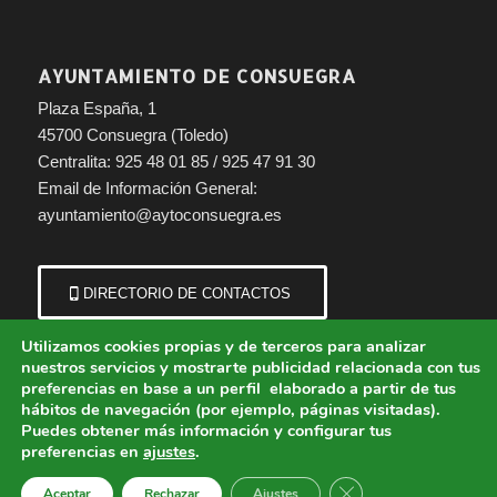
AYUNTAMIENTO DE CONSUEGRA
Plaza España, 1
45700 Consuegra (Toledo)
Centralita: 925 48 01 85 / 925 47 91 30
Email de Información General:
ayuntamiento@aytoconsuegra.es
DIRECTORIO DE CONTACTOS
Utilizamos cookies propias y de terceros para analizar
nuestros servicios y mostrarte publicidad relacionada con tus
preferencias en base a un perfil elaborado a partir de tus
hábitos de navegación (por ejemplo, páginas visitadas).
Puedes obtener más información y configurar tus
preferencias en
ajustes
.
© Copyright - Ayuntamiento de Consuegra (Toledo) | Portal municipal.
Cerrar el banner de 
Aceptar
Rechazar
Ajustes
Aviso Legal
Política de Cookies
Política de Privacidad