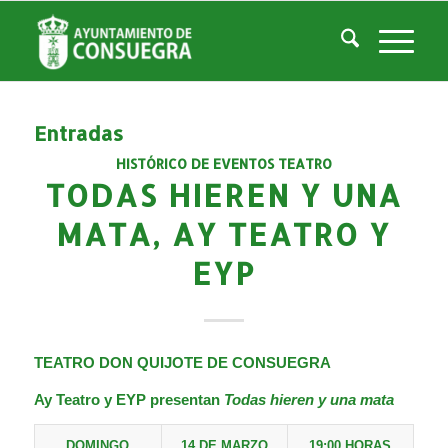
Listado de la etiqueta: hieren
Usted está aquí:
Inicio
/
Noticias
/
hieren
Entradas
HISTÓRICO DE EVENTOS TEATRO
TODAS HIEREN Y UNA
MATA, AY TEATRO Y
EYP
TEATRO DON QUIJOTE DE CONSUEGRA
Ay Teatro y EYP
presentan
Todas hieren y una mata
DOMINGO
14 DE MARZO
19:00 HORAS