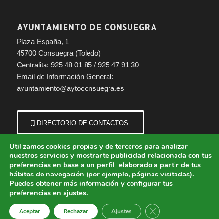
AYUNTAMIENTO DE CONSUEGRA
Plaza España, 1
45700 Consuegra (Toledo)
Centralita: 925 48 01 85 / 925 47 91 30
Email de Información General:
ayuntamiento@aytoconsuegra.es
DIRECTORIO DE CONTACTOS
Utilizamos cookies propias y de terceros para analizar
nuestros servicios y mostrarte publicidad relacionada con tus
preferencias en base a un perfil elaborado a partir de tus
hábitos de navegación (por ejemplo, páginas visitadas).
Puedes obtener más información y configurar tus
preferencias en
ajustes
.
© Copyright - Ayuntamiento de Consuegra (Toledo) | Portal municipal.
Cerrar el banner de 
Aceptar
Rechazar
Ajustes
Aviso Legal
Política de Cookies
Política de Privacidad
Protección de Datos
Política de Accesibilidad