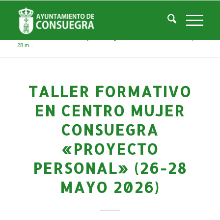
Noticias
Usted está aquí:
Inicio
/
Noticias
/
Áreas Municipales
/
Servicios Sociales
/
Centro de la Mujer
/
Actividades Centro Mujer
/
Taller formativo en Centro Mujer Consuegra «PROYECTO PERSONAL» (26-
28 m...
TALLER FORMATIVO
EN CENTRO MUJER
CONSUEGRA
«PROYECTO
PERSONAL» (26-28
MAYO 2026)