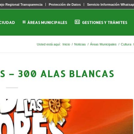
jo Regional Transparencia
Protección de Datos
Servicio Información Whatsa
 CIUDAD
ÁREAS MUNICIPALES
GESTIONES Y TRÁMITES
Usted está aquí:
Inicio
/
Noticias
/
Áreas Municipales
/
Cultura
S – 300 ALAS BLANCAS