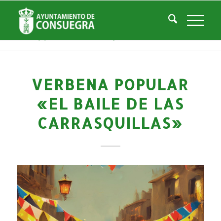
Noticias
Usted está aquí:
Inicio
/
Noticias
/
Áreas Municipales
/
Cultura
/
Actividades culturales y educativas
/
Verbena popular «El baile de las Carrasquillas»
VERBENA POPULAR
«EL BAILE DE LAS
CARRASQUILLAS»