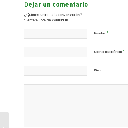
Dejar un comentario
¿Quieres unirte a la conversación?
Siéntete libre de contribuir!
*
Nombre
*
Correo electrónico
Web
Jornada «Participación
de las mujeres en las