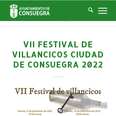
Noticias
Usted está aquí:
Inicio
/
Noticias
/
Áreas Municipales
/
Cultura
/
Actividades culturales y educativas
/
VII Festival de Villancicos Ciudad de Consuegra 2022
VII FESTIVAL DE
VILLANCICOS CIUDAD
DE CONSUEGRA 2022