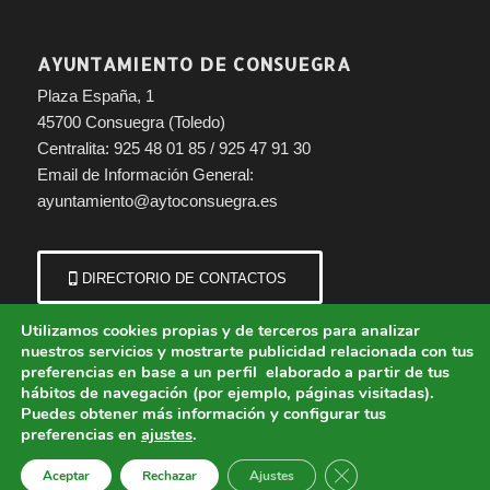
AYUNTAMIENTO DE CONSUEGRA
Plaza España, 1
45700 Consuegra (Toledo)
Centralita: 925 48 01 85 / 925 47 91 30
Email de Información General:
ayuntamiento@aytoconsuegra.es
DIRECTORIO DE CONTACTOS
Utilizamos cookies propias y de terceros para analizar
nuestros servicios y mostrarte publicidad relacionada con tus
preferencias en base a un perfil elaborado a partir de tus
hábitos de navegación (por ejemplo, páginas visitadas).
Puedes obtener más información y configurar tus
preferencias en
ajustes
.
© Copyright - Ayuntamiento de Consuegra (Toledo) | Portal municipal.
Cerrar el banner de 
Aceptar
Rechazar
Ajustes
Aviso Legal
Política de Cookies
Política de Privacidad