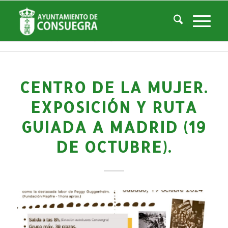
Noticias
Usted está aquí:
Inicio
/
Noticias
/
Áreas Municipales
/
Servicios Sociales
/
Centro de la Mujer
/
Actividades Centro Mujer
/
Centro de la Mujer. Exposición y ruta guiada a Madrid (19 de octubre)....
CENTRO DE LA MUJER.
EXPOSICIÓN Y RUTA
GUIADA A MADRID (19
DE OCTUBRE).