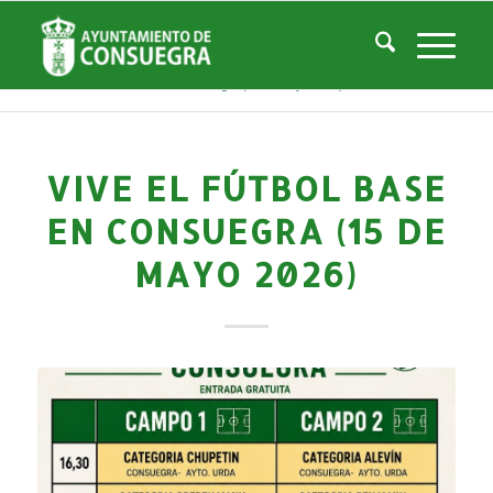
Noticias
Usted está aquí:
Inicio
/
Noticias
/
Áreas Municipales
/
Deportes
/
Actividades deportivas
/
Vive el FÚTBOL BASE en Consuegra (15 de mayo 2026)
VIVE EL FÚTBOL BASE
EN CONSUEGRA (15 DE
MAYO 2026)