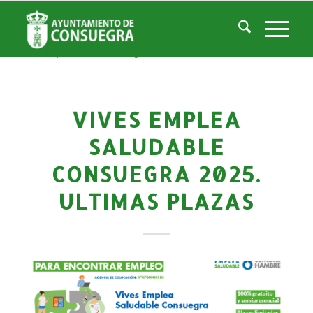
Noticias
Usted está aquí:
Inicio
/
Noticias
/
Áreas Municipales
/
Empleo y Desarrollo
/
Noticias Empresas y Desarrollo Local
/
Vives Emplea Saludable Consuegra 2025. ULTIMAS PLAZAS
VIVES EMPLEA
SALUDABLE
CONSUEGRA 2025.
ULTIMAS PLAZAS