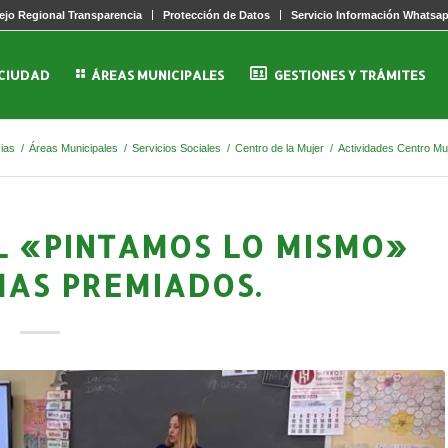
jo Regional Transparencia
Protección de Datos
Servicio Información Whatsa
 CIUDAD
ÁREAS MUNICIPALES
GESTIONES Y TRÁMITES
cias
/
Áreas Municipales
/
Servicios Sociales
/
Centro de la Mujer
/
Actividades Centro Mu
L «PINTAMOS LO MISMO»
EMAS PREMIADOS.