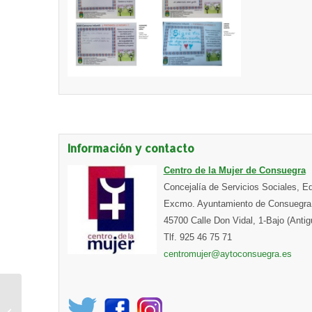
Información y contacto
Centro de la Mujer de Consuegra
Concejalía de Servicios Sociales, E
Excmo. Ayuntamiento de Consuegra 
45700 Calle Don Vidal, 1-Bajo (Ant
Tlf. 925 46 75 71
centromujer@aytoconsuegra.es
Agenda Deportiva fin de
semana (1 y 2 de