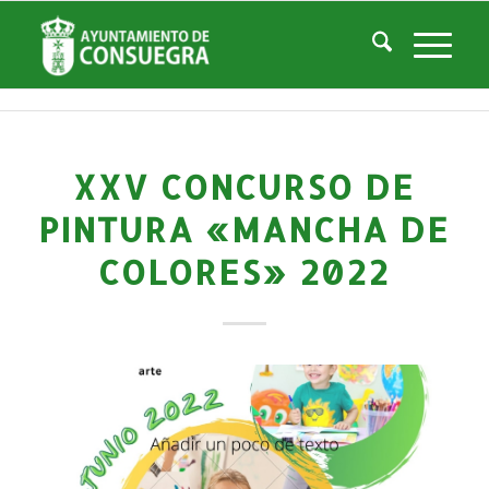
Noticias
Usted está aquí:
Inicio
/
Noticias
/
Áreas Municipales
/
Cultura
/
Actividades culturales y educativas
/
XXV Concurso de Pintura «Mancha de Colores» 2022
XXV CONCURSO DE
PINTURA «MANCHA DE
COLORES» 2022