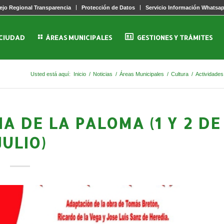
jo Regional Transparencia
Protección de Datos
Servicio Información Whatsa
 CIUDAD
ÁREAS MUNICIPALES
GESTIONES Y TRÁMITES
Usted está aquí:
Inicio
/
Noticias
/
Áreas Municipales
/
Cultura
/
Actividades
A DE LA PALOMA (1 Y 2 DE
JULIO)