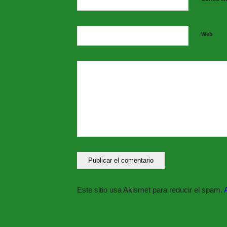
@c.b.consuegra
@juvenilconsuegra
@juvenil_consuegra
Web
@emf_infantil_consuegra_b
@atlconsuegra
@consuegraligafutsal
Información y contacto:
SERVICIO MUNICIPA
Oficina de Deportes – 
Tlf. 678 404 727 / 925
deportes@aytoconsue
Este sitio usa Akismet para reducir el spam.