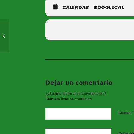
CALENDAR
GOOGLECAL
Agenda Fútbol
MASTER CLASS
«SONIDO EN
DIRECTO»
Dejar un comentario
¿Quieres unirte a la conversación?
Siéntete libre de contribuir!
@deportes_consuegra
@futsalconsuegra
*
Nombre
@consuegraligafutsal
@consuegrapadelclub
@clubdetenisconsuegra
@cbconsuegra
Correo el