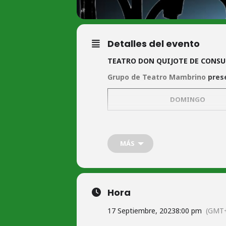
Detalles del evento
TEATRO DON QUIJOTE DE CONS
Grupo de Teatro Mambrino
pres
DOMINGO
Entrada 9€
A beneficio de
ConELA,
la Confedera
MÁS
Cinco horas con Mario por Grup
Carmen Sotillo acaba de perder a su 
Hora
la última noche el cadáver de su ma
matrimonio.
17 Septiembre, 2023
8:00 pm
(GMT+
DIRIGIDO por Jesús Salamanca