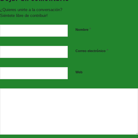
¿Quieres unirte a la conversación?
ENTRADA JUBILADOS
20€
Siéntete libre de contribuir!
NIÑOS (6 A 12 AÑOS)
10€
*
Nombre
(*) Niños menores de 6 años GRATIS, acompañado de un adulto con
entrada.
*
Correo electrónico
Web
Síguenos en nuestras redes sociales: