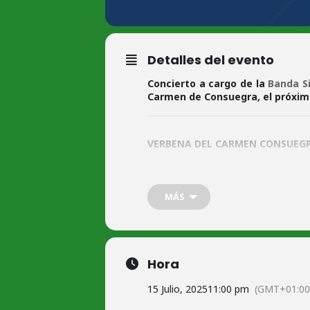
Detalles del evento
Concierto a cargo de la
Banda S
Carmen de Consuegra, el próximo 
VERBENA DEL CARMEN CONSUEGR
Concierto a cargo de la
Banda Sinfó
Martes 15 de julio, a las 23:00h, en l
MÁS
Colabora el
Excmo. Ayuntamiento d
Os esperamos
+iNFO (Facebook Banda Sinfónica 
Hora
15 Julio, 2025
11:00 pm
(GMT+01:00
Síguenos en nuestras redes sociales