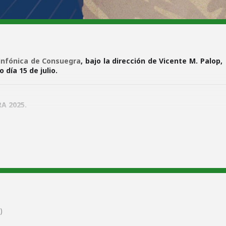
infónica de Consuegra
, bajo la dirección de Vicente M. Palop
día 15 de julio.
A 2025.
nica de Consuegra
a Iglesia de las Carmelitas.
e Consuegra
y
Federación Nacional Castellano Manchega de Socied
de Consuegra)
)
: