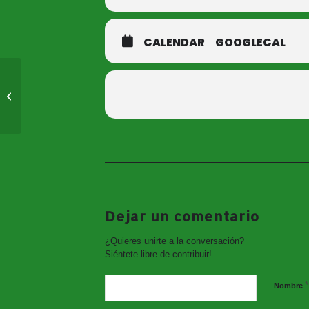
CALENDAR
GOOGLECAL
A la luz del Cine 2025.
Proyección de la
película FLOW (Viernes
25)
Dejar un comentario
¿Quieres unirte a la conversación?
Siéntete libre de contribuir!
*
Nombre