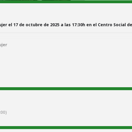
r el 17 de octubre de 2025 a las 17:30h en el Centro Social d
ujer
do Diaz Cordoves, núm. 6). .
 La Mancha.
:
00)