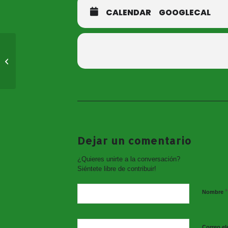
CALENDAR
GOOGLECAL
Concierto Santa Cecilia
2025 a cargo de la
Banda Sinfónica de
Consuegra
Dejar un comentario
¿Quieres unirte a la conversación?
Siéntete libre de contribuir!
*
Nombre
Correo el