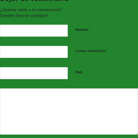
decisivo que puso a prueba la frontera cristiana y donde cayó
en combate Diego Rodríguez, el único hijo varón del Cid
¿Quieres unirte a la conversación?
Campeador.
Siéntete libre de contribuir!
Comunicaciones
*
Nombre
Pilar Rivera Sesmero
Teatralidad y creación femenina: un teatro con perspectiva de
género.
*
Correo electrónico
lván Fernández-Peinado Moreno
De fortaleza a señorío: La construcción del poder sanjuanista
en La Mancha.
Web
Adrián Rosell Rey
La comunidad de habitantes bajo el Fuero extenso de
Consuegra: normas, conflictos y relaciones.
Álvaro Moreno Pinilla:
Convivencia y reprobación: estudio comparado sobre el
consumo de vino en la Península Ibérica (siglos IX-XII).