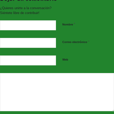
Síguenos en nuestras redes sociales:
¿Quieres unirte a la conversación?
Siéntete libre de contribuir!
*
Nombre
*
Correo electrónico
Web