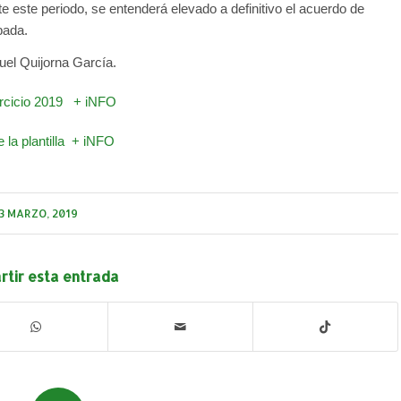
 este periodo, se entenderá elevado a definitivo el acuerdo de
bada.
el Quijorna García.
rcicio 2019
+ iNFO
la plantilla
+ iNFO
3 MARZO, 2019
tir esta entrada