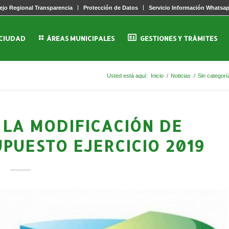
jo Regional Transparencia
Protección de Datos
Servicio Información Whatsa
 CIUDAD
ÁREAS MUNICIPALES
GESTIONES Y TRÁMITES
Usted está aquí:
Inicio
/
Noticias
/
Sin categorí
 LA MODIFICACIÓN DE
UPUESTO EJERCICIO 2019