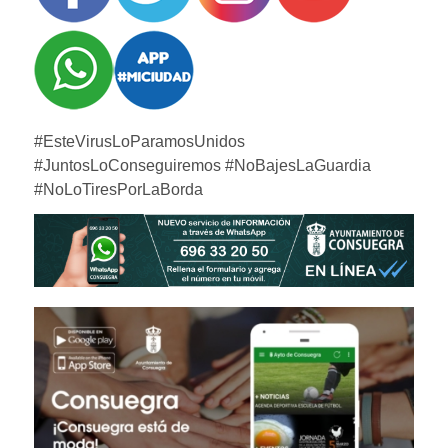
#EsteVirusLoParamosUnidos
#JuntosLoConseguiremos #NoBajesLaGuardia
#NoLoTiresPorLaBorda