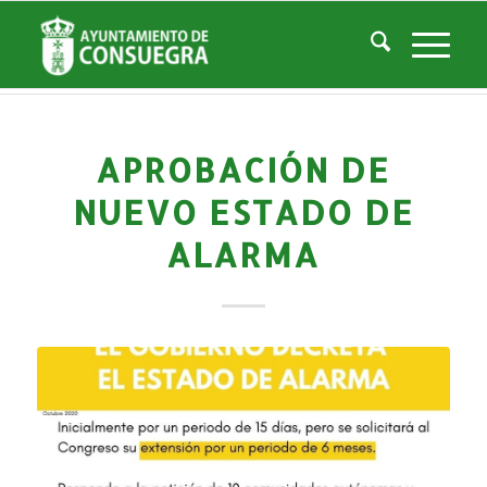
Noticias
Usted está aquí:
Inicio
/
Noticias
/
La Ciudad
/
Noticias
/
Noticias-Actualidad
/
Aprobación de nuevo Estado de Alarma
APROBACIÓN DE
NUEVO ESTADO DE
ALARMA