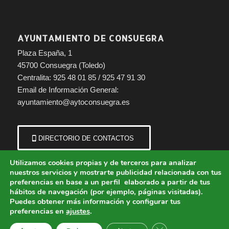
AYUNTAMIENTO DE CONSUEGRA
Plaza España, 1
45700 Consuegra (Toledo)
Centralita: 925 48 01 85 / 925 47 91 30
Email de Información General:
ayuntamiento@aytoconsuegra.es
DIRECTORIO DE CONTACTOS
Utilizamos cookies propias y de terceros para analizar
nuestros servicios y mostrarte publicidad relacionada con tus
preferencias en base a un perfil elaborado a partir de tus
hábitos de navegación (por ejemplo, páginas visitadas).
Puedes obtener más información y configurar tus
preferencias en
ajustes
.
© Copyright - Ayuntamiento de Consuegra (Toledo) | Portal municipal.
Cerrar el banner de 