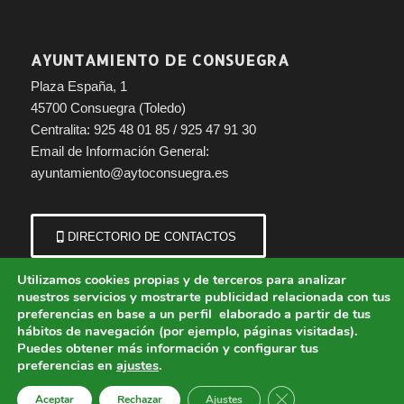
AYUNTAMIENTO DE CONSUEGRA
Plaza España, 1
45700 Consuegra (Toledo)
Centralita: 925 48 01 85 / 925 47 91 30
Email de Información General:
ayuntamiento@aytoconsuegra.es
DIRECTORIO DE CONTACTOS
Utilizamos cookies propias y de terceros para analizar
nuestros servicios y mostrarte publicidad relacionada con tus
preferencias en base a un perfil elaborado a partir de tus
hábitos de navegación (por ejemplo, páginas visitadas).
Puedes obtener más información y configurar tus
preferencias en
ajustes
.
© Copyright - Ayuntamiento de Consuegra (Toledo) | Portal municipal.
Cerrar el banner de 
Aceptar
Rechazar
Ajustes
Aviso Legal
Política de Cookies
Política de Privacidad