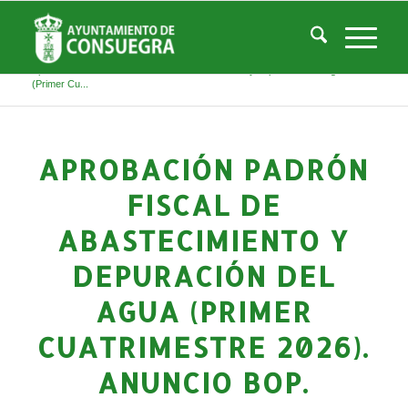
Noticias
Usted está aquí:
Inicio
/
Noticias
/
Áreas Municipales
/
Economía y Hacienda
/
Aprobación PADRÓN FISCAL de abastecimiento y depuración del agua
(Primer Cu...
APROBACIÓN PADRÓN
FISCAL DE
ABASTECIMIENTO Y
DEPURACIÓN DEL
AGUA (PRIMER
CUATRIMESTRE 2026).
ANUNCIO BOP.