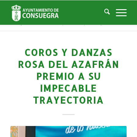
Noticias
Usted está aquí:
Inicio
/
Noticias
/
Áreas Municipales
/
Cultura
/
Actividades culturales y educativas
/
Coros y Danzas Rosa del Azafrán premio a su impecable trayectoria
COROS Y DANZAS
ROSA DEL AZAFRÁN
PREMIO A SU
IMPECABLE
TRAYECTORIA