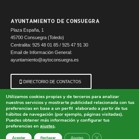
AYUNTAMIENTO DE CONSUEGRA
Plaza España, 1
45700 Consuegra (Toledo)
Centralita: 925 48 01 85 / 925 47 91 30
Email de Información General:
ayuntamiento@aytoconsuegra.es
DIRECTORIO DE CONTACTOS
Utilizamos cookies propias y de terceros para analizar
nuestros servicios y mostrarte publicidad relacionada con tus
preferencias en base a un perfil elaborado a partir de tus
hábitos de navegación (por ejemplo, páginas visitadas).
Puedes obtener más información y configurar tus
preferencias en
ajustes
.
© Copyright - Ayuntamiento de Consuegra (Toledo) | Portal municipal.
Cerrar el banner de 
Aceptar
Rechazar
Ajustes
Aviso Legal
Política de Cookies
Política de Privacidad