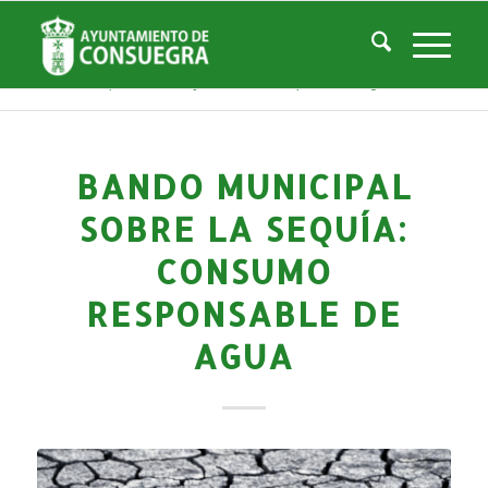
Noticias
Usted está aquí:
Inicio
/
Noticias
/
La Ciudad
/
Noticias
/
Noticias-Actualidad
/
Bando Municipal sobre la SEQUÍA: Consumo responsable de agua
BANDO MUNICIPAL
SOBRE LA SEQUÍA:
CONSUMO
RESPONSABLE DE
AGUA