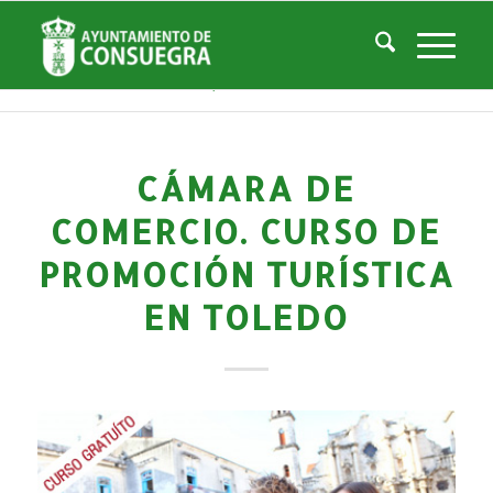
Noticias
Usted está aquí:
Inicio
/
Noticias
/
Áreas Municipales
/
Empleo y Desarrollo
/
Empleo Público
/
Cámara de Comercio. Curso de promoción turística en toledo
CÁMARA DE
COMERCIO. CURSO DE
PROMOCIÓN TURÍSTICA
EN TOLEDO