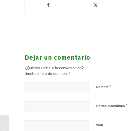
Dejar un comentario
¿Quieres unirte a la conversación?
Siéntete libre de contribuir!
*
Nombre
*
Correo electrónico
Un Cuento de Navidad
Web
sábado 9 de diciembre.