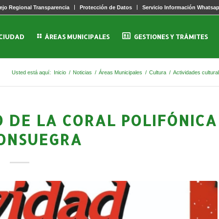
jo Regional Transparencia
Protección de Datos
Servicio Información Whatsa
 CIUDAD
ÁREAS MUNICIPALES
GESTIONES Y TRÁMITES
Usted está aquí:
Inicio
/
Noticias
/
Áreas Municipales
/
Cultura
/
Actividades cultura
 DE LA CORAL POLIFÓNICA
ONSUEGRA