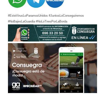
#EsteVirusLoParamosUnidos #JuntosLoConseguiremos
#NoBajesLaGuardia #NoLoTiresPorLaBorda