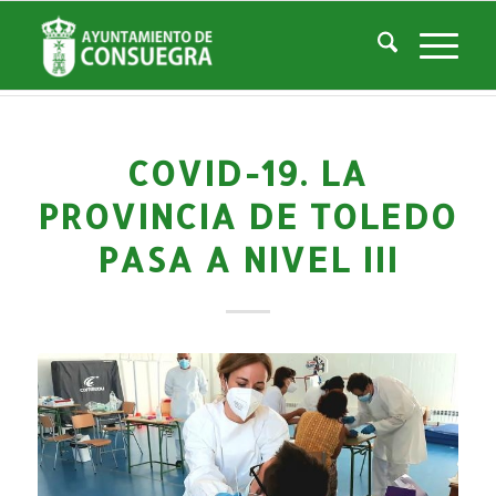
Noticias
Usted está aquí:
Inicio
/
Noticias
/
La Ciudad
/
Noticias
/
Noticias-Actualidad
/
COVID-19. La Provincia de Toledo pasa a NIVEL III
COVID-19. LA
PROVINCIA DE TOLEDO
PASA A NIVEL III