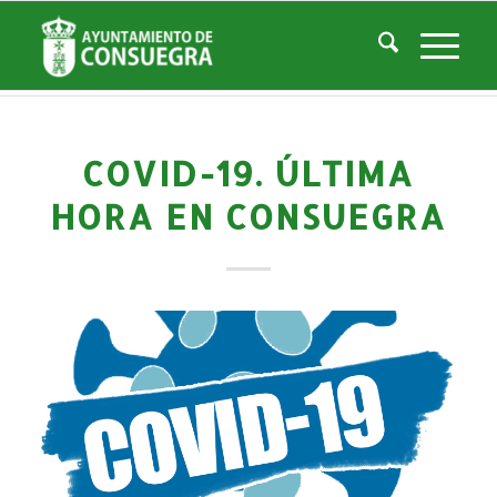
Noticias
Usted está aquí:
Inicio
/
Noticias
/
La Ciudad
/
Noticias
/
Noticias-Actualidad
/
COVID-19. Última hora en Consuegra
COVID-19. ÚLTIMA
HORA EN CONSUEGRA