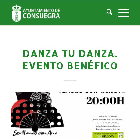
Noticias
Usted está aquí:
Inicio
/
Noticias
/
Áreas Municipales
/
Cultura
/
Teatro Don Quijote
/
Histórico de Eventos Teatro
/
Danza tu danza. Evento benéfico
DANZA TU DANZA.
EVENTO BENÉFICO