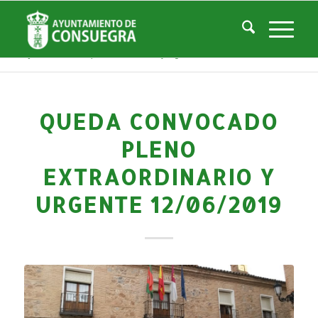
Noticias
Usted está aquí:
Inicio
/
Noticias
/
La Ciudad
/
Noticias
/
Noticias-Actualidad
/
Queda convocado pleno extraordinario y urgente 12/06/2019
QUEDA CONVOCADO
PLENO
EXTRAORDINARIO Y
URGENTE 12/06/2019