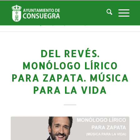
Noticias
Usted está aquí:
Inicio
/
Noticias
/
Áreas Municipales
/
Cultura
/
Teatro Don Quijote
/
Histórico de Eventos Teatro
/
Del Revés. Monólogo lírico para Zapata. Música para la vida
DEL REVÉS.
MONÓLOGO LÍRICO
PARA ZAPATA. MÚSICA
PARA LA VIDA