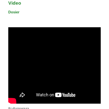
Video
Dosier
#culturasegura