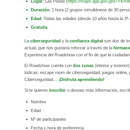
Lugar
: Las Pistas (
https://maps.app.goo.gl/d7YK
Duración
: 1 hora (2 grupos simultáneos de 30 pers
Edad
: Todas las edades (desde 10 años hasta la 3ª
Gratuita
La
ciberseguridad
y la
confianza digital
son dos de lo
actual, que nos gustaría reforzar a través de la
formaci
Experiencia del Roadshow con el fin de que la ciudadan
El Roadshow cuenta con
dos zonas
(interior y exterior
lúdicas: escape room de ciberseguridad, juegos online, 
Ciberseguridad…
¡Disfruta aprendiendo!
Si te quieres
inscribir
o deseas más información, escri
Nombre
Edad
Nº de participantes
Fecha y hora de preferencia