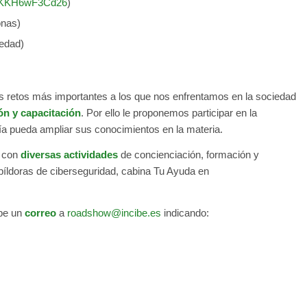
H8KKH6wF3Cd26
)
onas)
 edad)
s retos más importantes a los que nos enfrentamos en la sociedad
ón y capacitación
. Por ello le proponemos participar en la
ía pueda ampliar sus conocimientos en la materia.
) con
diversas actividades
de concienciación, formación y
píldoras de ciberseguridad, cabina Tu Ayuda en
be un
correo
a
roadshow@incibe.es
indicando: