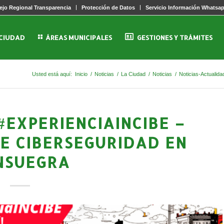
jo Regional Transparencia
Protección de Datos
Servicio Información Whatsa
 CIUDAD
ÁREAS MUNICIPALES
GESTIONES Y TRÁMITES
Usted está aquí:
Inicio
/
Noticias
/
La Ciudad
/
Noticias
/
Noticias-Actualida
#EXPERIENCIAINCIBE –
E CIBERSEGURIDAD EN
NSUEGRA