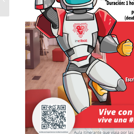
Circuito Interescuelas
de Tenis con
participación...