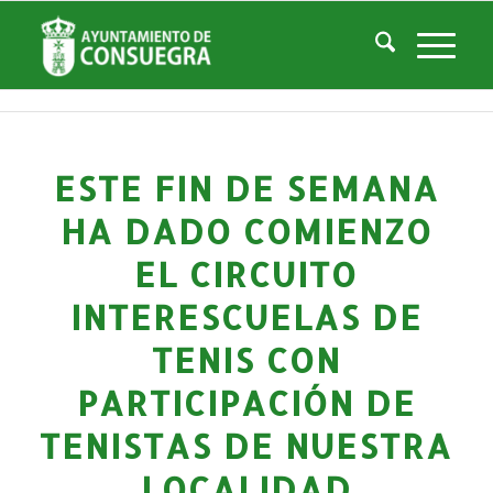
Noticias
Usted está aquí:
Inicio
/
Noticias
/
Áreas Municipales
/
Deportes
/
Actividades deportivas
/
Este fin de semana ha dado comienzo el Circuito Interescuelas de Tenis...
ESTE FIN DE SEMANA
HA DADO COMIENZO
EL CIRCUITO
INTERESCUELAS DE
TENIS CON
PARTICIPACIÓN DE
TENISTAS DE NUESTRA
LOCALIDAD