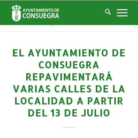
Noticias
Usted está aquí:
Inicio
/
Noticias
/
La Ciudad
/
Noticias
/
Noticias-Actualidad
/
El Ayuntamiento de Consuegra repavimentará varias calles de la localidad ...
EL AYUNTAMIENTO DE
CONSUEGRA
REPAVIMENTARÁ
VARIAS CALLES DE LA
LOCALIDAD A PARTIR
DEL 13 DE JULIO