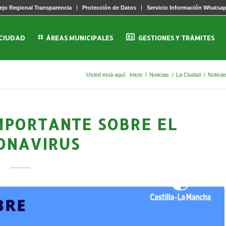
jo Regional Transparencia
Protección de Datos
Servicio Información Whatsa
 CIUDAD
ÁREAS MUNICIPALES
GESTIONES Y TRÁMITES
Usted está aquí:
Inicio
/
Noticias
/
La Ciudad
/
Noticia
MPORTANTE SOBRE EL
ONAVIRUS