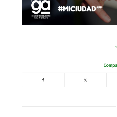
1
Compar