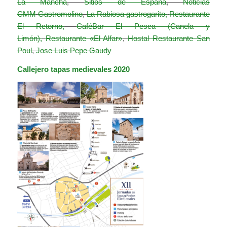
La Mancha
,
Sitios de España
,
Noticias
CMM
Gastromolino
,
La Rabiosa gastrogarito,
Restaurante
El Retorno,
CaféBar El Pesca (Canela y
Limón),
Restaurante «El Alfar»
,
Hostal Restaurante San
Poul
,
Jose Luis Pepe Gaudy
Callejero tapas medievales 2020