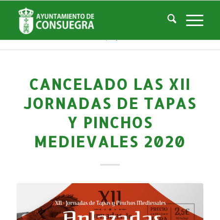
Noticias
Usted está aquí:
Inicio
/
Noticias
/
Áreas Municipales
/
Cultura
/
Actividades culturales y educativas
/
CANCELADO las XII Jornadas de Tapas y Pinchos Medievales 2020
CANCELADO LAS XII
JORNADAS DE TAPAS
Y PINCHOS
MEDIEVALES 2020