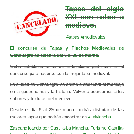
Tapas del siglo
XXI con sabor a
medievo.
#
tapas
#
medievales
El concurso de Tapas y Pinchos Medievales de
Consuegra se celebra del 6 al 29 de marzo.
Ocho establecimientos de la localidad participan en el
concurso para hacerse con la mejor tapa medieval.
La ciudad de Consuegra les anima a descubrir el maridaje
en la gastronomía y la historia. Volver a acercarnos a los
sabores y texturas del medievo.
Desde el día 6 al 29 de marzo podrás disfrutar de las
mejores tapas que podrás encontrar en
#
LaMancha
.
Zascandileando por Castilla-La Mancha
,
Turismo Castilla-