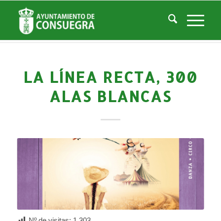
Noticias
Usted está aquí:
Inicio
/
Noticias
/
Áreas Municipales
/
Cultura
/
Actividades culturales y educativas
/
La línea recta, 300 alas blancas
LA LÍNEA RECTA, 300
ALAS BLANCAS
Nº de visitas:
1.303