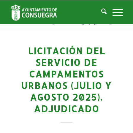
Noticias
Usted está aquí:
Inicio
/
Noticias
/
Gestiones y Trámites
/
Perfil del Contratante
/
Licitación del Servicio de Campamentos Urbanos (julio y agosto 2025). ...
LICITACIÓN DEL
SERVICIO DE
CAMPAMENTOS
URBANOS (JULIO Y
AGOSTO 2025).
ADJUDICADO