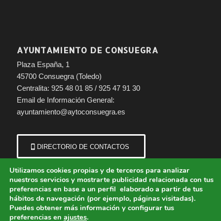
AYUNTAMIENTO DE CONSUEGRA
Plaza España, 1
45700 Consuegra (Toledo)
Centralita: 925 48 01 85 / 925 47 91 30
Email de Información General:
ayuntamiento@aytoconsuegra.es
DIRECTORIO DE CONTACTOS
Utilizamos cookies propias y de terceros para analizar
nuestros servicios y mostrarte publicidad relacionada con tus
preferencias en base a un perfil elaborado a partir de tus
hábitos de navegación (por ejemplo, páginas visitadas).
Puedes obtener más información y configurar tus
preferencias en
ajustes
.
© Copyright - Ayuntamiento de Consuegra (Toledo) | Portal municipal.