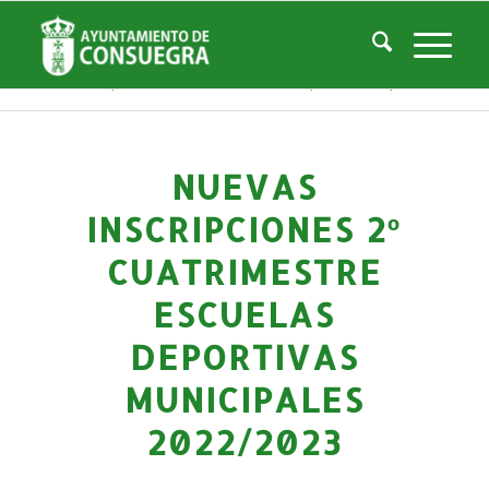
Noticias
Usted está aquí:
Inicio
/
Noticias
/
Áreas Municipales
/
Deportes
/
Actividades deportivas
/
Nuevas inscripciones 2º Cuatrimestre Escuelas Deportivas Municipales 2...
NUEVAS
INSCRIPCIONES 2º
CUATRIMESTRE
ESCUELAS
DEPORTIVAS
MUNICIPALES
2022/2023