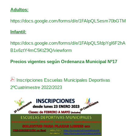
Adultos:
https://docs.google.com/forms/d/e/1FAIpQLSesm70bGTMe
Infantil:
https://docs.google.com/forms/d/e/1FAIpQLSfdpYgI6F2hACw
B1x6ztY4mC5KtZ9Q/viewform
Precios vigentes según
Ordenanza Municipal Nº17
Inscripciones Escuelas Municipales Deportivas
2ºCuatrimestre 2022/2023