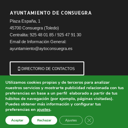
AYUNTAMIENTO DE CONSUEGRA
Plaza España, 1
45700 Consuegra (Toledo)
Centralita: 925 48 01 85 / 925 47 91 30
Email de Información General:
ayuntamiento@aytoconsuegra.es
DIRECTORIO DE CONTACTOS
Utilizamos cookies propias y de terceros para analizar
nuestros servicios y mostrarte publicidad relacionada con tus
preferencias en base a un perfil elaborado a partir de tus
hábitos de navegación (por ejemplo, páginas visitadas).
Puedes obtener más información y configurar tus
preferencias en
ajustes
.
© Copyright - Ayuntamiento de Consuegra (Toledo) | Portal municipal.
Cerrar el banner de 
Aceptar
Rechazar
Ajustes
Aviso Legal
Política de Cookies
Política de Privacidad
Protección de Datos
Política de Accesibilidad