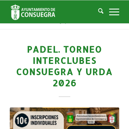
Noticias
Usted está aquí:
Inicio
/
Noticias
/
Áreas Municipales
/
Deportes
/
Actividades deportivas
/
PADEL. Torneo Interclubes Consuegra y Urda 2026
PADEL. TORNEO
INTERCLUBES
CONSUEGRA Y URDA
2026