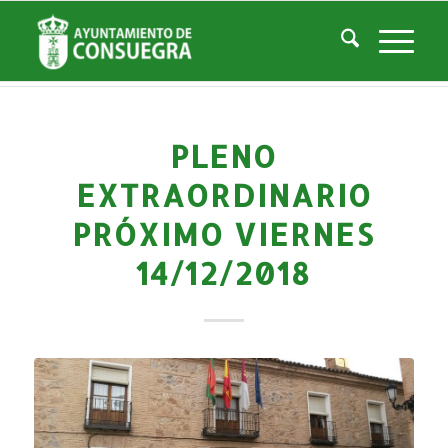
Noticias
Usted está aquí:
Inicio
/
Noticias
/
La Ciudad
/
Noticias
/
Histórico Noticias
/
Pleno Extraordinario próximo viernes 14/12/2018
PLENO
EXTRAORDINARIO
PRÓXIMO VIERNES
14/12/2018