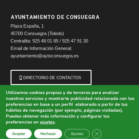
AYUNTAMIENTO DE CONSUEGRA
Plaza España, 1
45700 Consuegra (Toledo)
Centralita: 925 48 01 85 / 925 47 91 30
Email de Información General:
ayuntamiento@aytoconsuegra.es
DIRECTORIO DE CONTACTOS
Utilizamos cookies propias y de terceros para analizar
nuestros servicios y mostrarte publicidad relacionada con tus
preferencias en base a un perfil elaborado a partir de tus
hábitos de navegación (por ejemplo, páginas visitadas).
Puedes obtener más información y configurar tus
preferencias en
ajustes
.
© Copyright - Ayuntamiento de Consuegra (Toledo) | Portal municipal.
Cerrar el banner de 
Aceptar
Rechazar
Ajustes
Aviso Legal
Política de Cookies
Política de Privacidad
Protección de Datos
Política de Accesibilidad