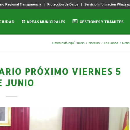
jo Regional Transparencia
Protección de Datos
Servicio Información Whatsa
 CIUDAD
ÁREAS MUNICIPALES
GESTIONES Y TRÁMITES
Usted está aquí:
Inicio
/
Noticias
/
La Ciudad
/
Notic
ARIO PRÓXIMO VIERNES 5
E JUNIO