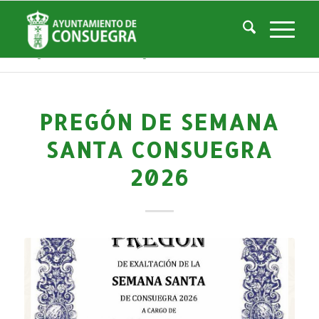
Noticias
Usted está aquí:
Inicio
/
Noticias
/
Áreas Municipales
/
Cultura
/
Actividades culturales y educativas
/
Pregón de Semana Santa Consuegra 2026
PREGÓN DE SEMANA
SANTA CONSUEGRA
2026